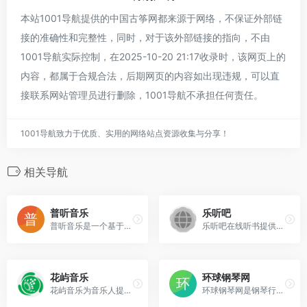
本站1001导航提供的中国古筝网都来源于网络，不保证外部链
接的准确性和完整性，同时，对于该外部链接的指向，不由
1001导航实际控制，在2025-10-20 21:17收录时，该网页上的
内容，都属于合规合法，后期网页的内容如出现违规，可以直
接联系网站管理员进行删除，1001导航不承担任何责任。
1001导航致力于优质、实用的网络站点资源收集与分享！
相关导航
普听音乐
乐听吧
普听音乐是一个基于阿里云盘的在线音乐播放器服务，允许用户通过Web浏览器直接访问和管理音乐内容，可以创建和管理自定义歌单，并利用阿里云盘的存储能力将歌单数据进行备份，从而实现音乐文件的集中化组织与持久化保存。‌
乐听吧在线听书提供最新最全热门有声小说，相声小品，戏曲，儿童，鬼故事等有声小说在线收听，每日更新，无弹窗，支持电脑和智能手机自动连播在线收听，国内最具影响力的有声小说网。
‌花屿音乐‌
环球钢琴网
花屿音乐为音乐人提供作品全球发行、宣传推广、数据管理、演出支持、作品收益、版权管理与权利保护以及翻唱发行七重服务，让每一种声音都是值得。
环球钢琴网是钢琴行业集团化运作的门户网站，提供海量免费钢琴资源，并且每天以100+的数量持续更新，覆盖了钢琴音乐爱好者、钢琴学生、琴童家长、钢琴老师、培训中心、琴行、钢琴厂家等行业主体用户，能够做到有曲可听、有谱可查，成为全网值得信赖的钢琴学习者的平台化、工具化网站。