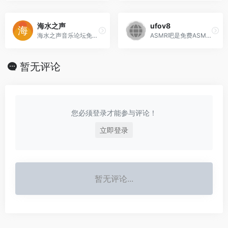
海水之声
ufov8
海水之声音乐论坛免费提供高品质精品无损音乐，FLAC、APE、WAV、DSD、DTS、MP3、SACD、MP4、车载、发烧、古典、DJ舞曲、民歌民乐等流行音乐，高清视频下载，MP4车载高清MV综合资源下载网站。
ASMR吧是免费ASMR视频网站，国内外的asmr视频在线观看，自2018年起坚持免费为广大用户提供服务,让更多失眠用户享受优质的助眠视频。
暂无评论
您必须登录才能参与评论！
立即登录
暂无评论...