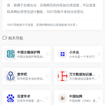
容，都属于合规合法，后期网页的内容如出现违规，可以直接
联系网站管理员进行删除，1001导航不承担任何责任。
1001导航致力于优质、实用的网络站点资源收集与分享！
相关导航
‌中国古籍保护网‌
小木虫
‌中国古籍保护网‌是由国家图书馆国家古籍保护中心建设的综合性数字化平台，承载着全国古籍普查成果发布、资源整合共享及行业动态传播的核心职能，整合超过10万部古籍影像资源。
小木虫是一个专注于学术科研交流的平台，旨在为科研工作者、硕博研究生和企业科研人员提供一个互动和学习的社区。
赏学吧
万方数据知识服务平台
赏学吧是专业的考试答案库，可以高效的解决您的做题没答案难题
万方数据知识服务平台-中外学术论文、中外标准、中外专利、科技成果、政策法规等科技文献的在线服务平台。
百度学术
中国知网
百度学术搜索，是一个提供海量中英文文献检索的学术资源搜索平台，涵盖了各类学术期刊、学位、会议论文，旨在为国内外学者提供最好的科研体验。
‌中国知网（CNKI）‌是由清华大学和清华同方发起，始建于1999年6月的学术平台，面向海内外读者提供中国学术文献、外文文献、学位论文、报纸、会议、年鉴、工具书等各类资源统一检索、统一导航、在线阅读和下载服务。