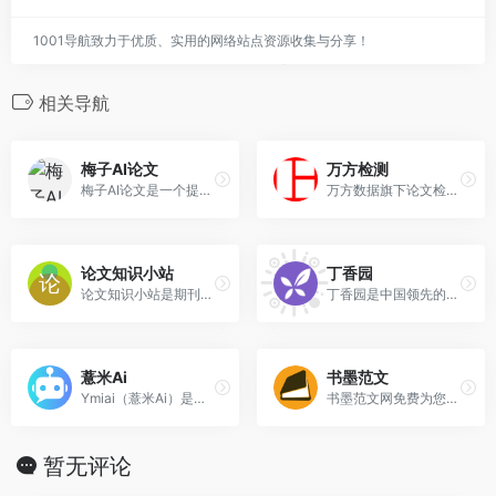
1001导航致力于优质、实用的网络站点资源收集与分享！
相关导航
‌梅子AI论文‌
万方检测
‌梅子AI论文‌是一个提供AI写...
万方数据旗下论文检测——最严谨、科学的论文相似性检测系统。提供论文查重、论文抄袭检测、学术不端甄别。
论文知识小站
丁香园
论文知识小站是期刊论文咨询服务平台，提供著作出版、SCI、EI期刊等国际期刊咨询服务，职称晋升、留学、提升国际学术影响力，需要学术会议、学术论文、职称晋升提供一对一指导服务。
丁香园是中国领先的数字医疗...
薏米Ai
书墨范文
‌Ymiai（薏米Ai）‌是一款人工智能创作平台，它汇集了GPT-4、Claude 3、文心一言4.0等先进的大语言模型，能够在几秒内帮助用户快速生成纯原创的文章、年终总结、小红书文案、论文、分镜头脚本、视频口播稿等多种内容。Ymiai提供了国际站和国内站供用户选择体验使用，旨在为用户提供极具创造力和便利性的AI体验。
书墨范文网免费为您提供心得体会,工作总结,演讲稿,范文大全等写作模板
暂无评论