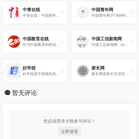
中青在线
中国青年网
中青在线：中国青年报官网 24小时中青报。宗旨：推动社会进步 服务青年成长。中国青年的主流新闻网。
中国青年网于1999年5月4日正式开通，共青团中央主办的中央重点新闻网站，是国内最大的青年主流网站。中国青年网竭诚服务青年的文化、心理、情感和创业需求，是共青团运用网络文化元素吸引青年的新载体和引导青年的新途径，为团组织通过新媒体融入青年提供有力支撑。
中国教育在线
中国工信新闻网
作为中国教育的联结者和赋能者，中国教育在线致力于成为推动中国教育前行的力量。多年来，中国教育在线专注教育领域，坚持满足各类教育需求，对接国内外2000余所高校、3000余所高中，覆盖全国30余个省市，发布各类权威的招考、就业、辅导等权威的教育信息，专注于为国内外各大高校、科研院所、教育机构提供从招生服务，到信息化应用服务，以及“智库服务”等为主的多元化教育服务。
中国工信新闻网（www.cnii.com.cn）由工业和信息化部主管、工业和信息化部新闻宣传中心（人民邮电报社）主办，是入围国家网信办《互联网新闻信息稿源单位名单》的中央新闻网站，是拥有国务院新闻办授予新闻采编发布权的一类新闻网站。
好学校
家长网
好学校是中国领先的在线教育服务提供商，提供覆盖各大城市的资质认证学校、强大智慧的课程和地图搜索、优质课程、真实用户点评、请教师兄、低价赔付和读书保障等教育服务，使学员可以在获取广泛信息的基础上做出更好的求学决定，帮助学员找到好学校。
家长网是家长互动交流平台，家长教育孩子的方法和资讯分享，改善孩子的家庭教育，培养孩子的学习兴趣，上千名家长在线交流，帮助家长解决孩子教育问题。
暂无评论
您必须登录才能参与评论！
立即登录