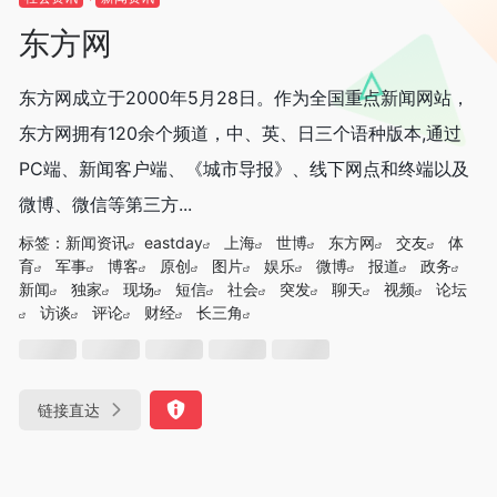
东方网
东方网成立于2000年5月28日。作为全国重点新闻网站，
东方网拥有120余个频道，中、英、日三个语种版本,通过
PC端、新闻客户端、《城市导报》、线下网点和终端以及
微博、微信等第三方...
标签：
新闻资讯
eastday
上海
世博
东方网
交友
体
育
军事
博客
原创
图片
娱乐
微博
报道
政务
新闻
独家
现场
短信
社会
突发
聊天
视频
论坛
访谈
评论
财经
长三角
链接直达