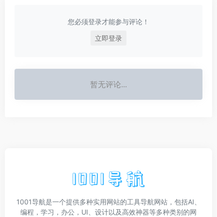
证券市场周刊
RFID世界网
1992年《证券市场周刊》创刊...
RFID世界网是RFID行业的门户...
法治网
经理人网
中国国内新闻，政法新闻，法制宣传教育
经理人网以“影响中国管理实践为使命”，聚焦领先的商业思想和棘手问题的解决方案为企业家、CEO及职业经理阶层提供战略、管理、领导力等价值、权威、深入的内容服务，是全球知名的中文管理网站之一。
暂无评论
您必须登录才能参与评论！
立即登录
暂无评论...