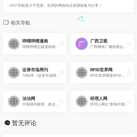
网的站长进行洽谈提供。如该站的IP、PV、跳出率等！
特别声明
本站1001导航提供的东方网都来源于网络，不保证外部链接的
准确性和完整性，同时，对于该外部链接的指向，不由1001导
航实际控制，在2024-08-19 21:47收录时，该网页上的内容，
都属于合规合法，后期网页的内容如出现违规，可以直接联系
网站管理员进行删除，1001导航不承担任何责任。
1001导航致力于优质、实用的网络站点资源收集与分享！
相关导航
哔哩哔哩漫画
广西卫视
哔哩哔哩正版漫画阅读平台, 海量官方漫画连载在线观看, 二次元动漫迷的追漫神器, 热门漫画: 海贼王, 五等分的新娘, 约定的梦幻岛, 辉夜大小姐想让我告白 ~天才们的恋爱头脑战~, 关于我转生变成史莱姆这档事, 我的英雄学园, 修真聊天群, 乔乔的奇妙冒险, 斗罗大陆, 我家大师兄脑子有坑, 一拳超人, 灵能百分百, 铳梦等"&gt;&lt;meta property=&quot;og:title&quot; content=&quot;哔哩哔哩漫画 - bilibili 正版漫画平台
广西网络广播电视台，广西网络广播电视台为网友提供全面快捷权威的广西新闻信息报道，包括广西新闻、国内国际要闻、体育娱乐新闻、社会生活新闻、东盟博览会新闻等多类新闻服务。