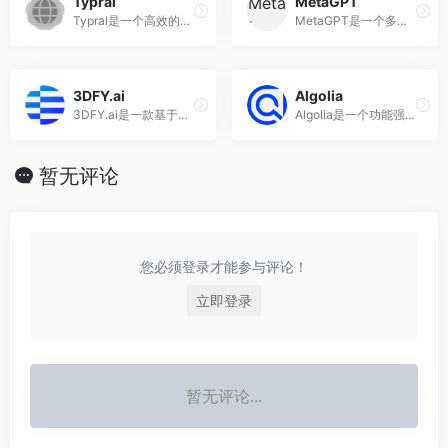
Typral
MetaGPT
‌Typral是一个高效的AI写作助手浏览器插件‌，旨在帮助用户快速优化日报、文章、文本等内容。
MetaGPT是一个多智能体框架，能够模拟不同的角色，如工程师、产品经理、架构师和项目经理，针对产品需求、设计、竞争分析、API和文档进行定制
‌3DFY.ai
Algolia
‌3DFY.ai是一款基于人工智能的3D模型生成工具，用户可以通过自然语言文本创建高质量的3D模型。‌ 该平台支持细致化的文本描述，用户可以根据需要选择不同的种子数量，数量越多生成模型的质量越好。目前，3DFY.ai处于开放测试阶段，并提供免费试用‌。
Algolia是一个功能强大的搜索即服务（Search-as-a-Service）平台，专注于为开发者和企业提供快速、精准的搜索解决方案。通过 Algolia 的 API，用户可以轻松集成高效的站内搜索功能，提升网站和应用的用户体验。
暂无评论
您必须登录才能参与评论！
立即登录
暂无评论...