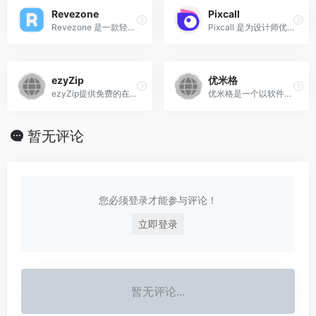
Revezone
Pixcall
Revezone 是一款轻量级、本地优先的图形化生产力工具，主要用于构建个人知识管理体系（即“第二大脑”），融合了白板绘图与笔记功能，适合学生、设计师、办公人员等需要高效笔记和图形化思维辅助的用户。
Pixcall 是为设计师优化的本地文件管理客户端，方便地管理图片、视频等设计素材，支持多种同步方案。
ezyZip
优米格
ezyZip提供免费的在线文件压缩、转换和提取服务。轻松压缩和提取存档文件（RAR、7z、GZ 等），以及图像和音频文件。简单、快速、安全的文件管理触手可及。
优米格是一个以软件资源介绍与分享为主的网站，主要发布Windows、Mac、IOS、安卓平台的各种应用软件、工具、破解资源以及相关介绍文章，如截图录屏工具、图像编辑软件、办公套件、手机 App 破解版版本等。
暂无评论
您必须登录才能参与评论！
立即登录
暂无评论...