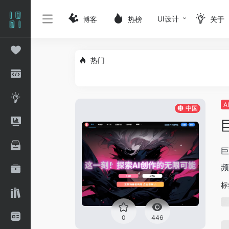
UI设计
博客
热榜
关于
热门
A
中国
巨
频
标
0
446