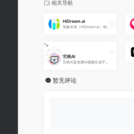
相关导航
HiDream.ai
智象未来（HiDream.ai）倾力打造的基于国际领先且自主可控生成式人工智能（AIGC）多模态大模型的全中文易上手AIGC创作平台和社区，主要包括文生图、图生图、文生视频、图生视频、图片智能重绘、智能拓图、智能排版、视频智能编辑、设计师展示交流社区、AI创意创作大赛、AIGC课程及攻略等栏目，帮助您零基础轻松掌握AIGC一站式能力，唤醒创造力、生命感和价值感，解放生产力，全面提升全流程工作效率。
">
艺映AI
艺映AI是免费AI视频生成平台，释放每一帧的创造力和创新，专业创建文生视频和AI动态短视频。将文本转换为高质量AI视频，适用于多种场景，如抖音短视频、小说推文、AI短片、AI电影等制作。
暂无评论