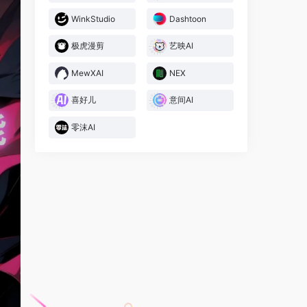
WinkStudio
Dashtoon
极虎漫剪
艺映AI
MewXAI
NEX
喜好儿
‌‌意间AI‌
零沫AI