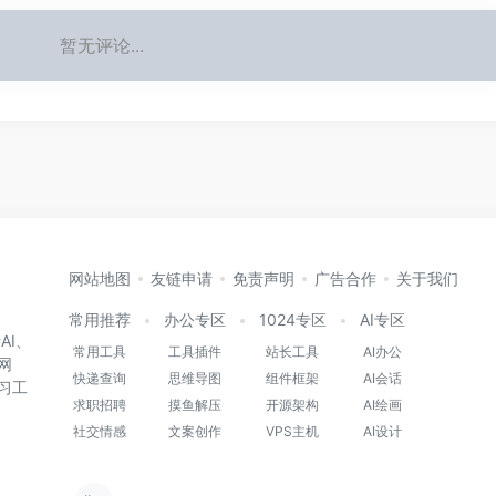
暂无评论...
网站地图
友链申请
免责声明
广告合作
关于我们
常用推荐
办公专区
1024专区
AI专区
AI、
常用工具
工具插件
站长工具
AI办公
网
快递查询
思维导图
组件框架
AI会话
习工
求职招聘
摸鱼解压
开源架构
AI绘画
社交情感
文案创作
VPS主机
AI设计