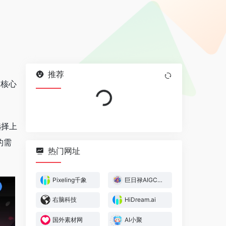
推荐
Loading...
，
核心
。
选择上
的需
热门网址
Pixeling千象
巨日禄AIGC创作平台
右脑科技
HiDream.ai
国外素材网
AI小聚