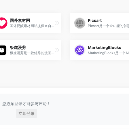
国外素材网
Picsart
国外视频素材网站提供来自全球的无水印视频素材下载,免费视频免版权用得安心,每一段4K高清视频素材库都是精心挑选的,符合海外流行趋势的高品质影视素材,欢迎收藏国外素材网
极虎漫剪
MarketingBlocks‌
极虎漫剪是一款优秀的漫画剪辑、小说推文生成工具,是一款集成AI创作能力和SD绘图能力的小说推文创作提效工具，使用者通过极虎漫剪可以快速、方便、简洁、高效的制作视频、图片等形式的小说推文工具
‌Market
您必须登录才能参与评论！
立即登录