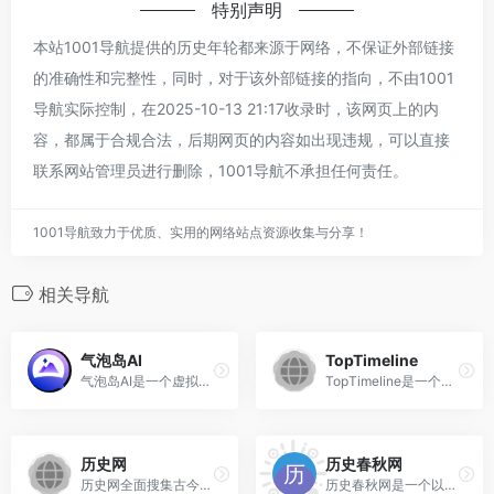
特别声明
本站1001导航提供的历史年轮都来源于网络，不保证外部链接
的准确性和完整性，同时，对于该外部链接的指向，不由1001
导航实际控制，在2025-10-13 21:17收录时，该网页上的内
容，都属于合规合法，后期网页的内容如出现违规，可以直接
联系网站管理员进行删除，1001导航不承担任何责任。
1001导航致力于优质、实用的网络站点资源收集与分享！
相关导航
气泡岛AI
TopTimeline
气泡岛AI是一个虚拟社交平台，它允许用户与AI角色进行互动和对话。
‌TopTimeline‌是一个专门展示名人和重大事件时间线的平台，旨在通过互动式的时间线界面让用户探索和视觉化历史名人和重大事件的轨迹。该平台不仅适合历史爱好者和学生，也适合对名人八卦感兴趣的广大用户‌。
历史网
历史春秋网
历史网全面搜集古今中外的各...
历史春秋网是一个以历史为核心的文化资讯门户网站，提供中国古代历史、政治军事、经济文化、中医养生、书画艺术、古董收藏、宗教哲学等内容。致力于传承国学经典，弘扬中华优秀传统文化。