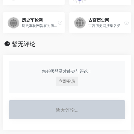
历史车轮网
古宫历史网
历史车轮网旨在为历史学者和爱好者提供全面的历史资源和信息‌，提供人物、事实、地区等数据，朝代、皇帝、年号、时间等信息，长河图、卷轴、时间轴、家族树、简易地图、演绎等可视化工具，以及史料和讨论等相关内容。
古宫历史网搜集各类古今中外的历史故事，探寻解密鲜为人知的历史秘闻。本着还原历史真相为原则，为各位历史爱好者提供一个研究探讨历史的平台。
暂无评论
您必须登录才能参与评论！
立即登录
暂无评论...