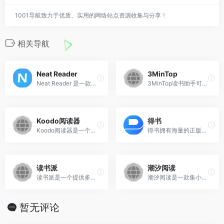
1001导航致力于优质、实用的网络站点资源收集与分享！
相关导航
Neat Reader
3MinTop
Neat Reader 是一款支持跨平台使用的 EPUB/TXT 电子书阅读器，无论你使用iOS、Android、还是Windows和Mac，Neat Reader 都能帮您打开 EPUB 电子书和 TXT 小说，为您提供良好的阅读体验。Neat Reader 甚至支持直接在浏览器中阅读EPUB和TXT文件，让您无需安装任何软件。只需完成注册，即可获得7天免费会员，体验高级功能。
3MinTop读书助手可以在3分钟内掌握书籍核心内容，提供AI智能总结、思维导图、多语言翻译和智能问答功能，降低阅读门槛，提升学习效率，培养阅读习惯。
Koodo阅读器
得书
Koodo阅读器是一个开源免费的电子书阅读器，支持多达15种主流电子书格式， 内置笔记，高亮，翻译功能，助力高效书籍阅读和学习。
得书拥有海量的正版图书品类：小说、经管图书、文学图书、社科图书、科技图书、生活图书等上万本好书。致力于为读者提供好书书目与你一起阅读更多精品好书。
读书派
潮汐阅读
读书派是一个提供多种电子书格式下载的平台，主要支持 epub 、 azw3 、 mobi 和 pdf 格式，用户可通过官网搜索书籍并免费下载。
潮汐阅读是一款集小说阅读器、TXT小说阅读器、电子书阅读器于一身的全平台同步进度小说阅读器。无论你是想要下载小说txt文件，还是寻找一款免费TXT小说阅读器，潮汐阅读都是你的最佳选择。
暂无评论