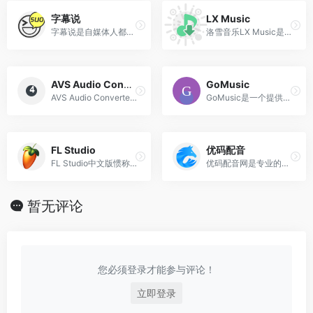
字幕说
LX Music
字幕说是自媒体人都在用的在线语音合成、字幕及视频生成工具，制作视频无需出镜，免费在线配音且提供同步字幕。免费获得如同真人一般的配音，语音及字幕视频在线合成。适合自媒体人快速试错，快速试验自己的想法。逼真的语音合成与匹配的字幕，大大缩短了视频制作的时间。
洛雪音乐LX Music是一款‌免费、开源‌的跨平台音乐播放器，旨在为用户提供‌无广告、纯净‌的音乐搜索与播放体验，通过聚合网易云音乐、QQ音乐、酷我音乐、咪咕音乐等多个主流平台的音乐源，实现‌一站式搜索与播放‌。
AVS Audio Converter
GoMusic
AVS Audio Converter是一款强大又实用的音频转换工具，这款软件界面简洁，功能强大，通过该软件可以帮助用户将MP3、FLAC、OGG、AAC、M4A、M4B、M4R、AMR、WMA、VOX等音频格式进行相互转换，全方位满足用户的使用需求。
GoMusic是一个提供音乐平台歌单迁移服务的网站，支持将网易云音乐、QQ音乐等平台的歌单迁移至 Apple Music、YouTube Music等国际主流音乐平台，通过简单步骤实现跨平台歌单迁移，用户无需专业技术即可完成操作。支持批量转换，且转换过程中无需上传文件，速度快、稳定性高。
FL Studio
优码配音
FL Studio中文版惯称水果编曲， 是一个完整的电音软件音乐制作环境或数字音频工作站。是现在流行的数字音频工作站之一，包括撰写，整理，记录，编辑，电音，混音和掌握专业品质的音乐。
优码配音网是专业的网络在线配音软件，提供在线文字转语音，语音合成助手，广告配音，真人主播配音，宣传片配音等网络配音软件服务，签约多位实力配音主播，为大家打造最专业的在线配音体验。
暂无评论
您必须登录才能参与评论！
立即登录