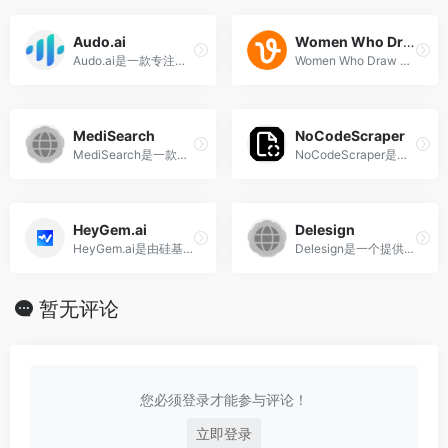
‌Audo.ai‌
Women Who Draw
‌Audo.ai‌是一款专注于音频处理的AI工具，其核心功能是一键音频清理，通过几行代码帮助用户轻松构建和交付高质量的语音录制。
Women Who Draw 是一个公开的女性插画家目录，专注于发掘和展示全球女性插画师的杰出作品。由 Julia Rothman 和 Wendy MacNaughton 两位艺术家创立。
MediSearch
‌NoCodeScraper‌
‌MediSearch‌是一款由专业团队开发的AI工具，旨在为用户提供基于科学依据的医疗问题答案。该工具通过人工智能技术，快速准确地回答用户关于健康问题的疑问，特别适用于医疗查询和生物科学研究‌。
‌NoCodeScraper‌是一款无需编写代码即可进行数据抓取的AI工具，由Creative.ai开发。这款工具的目标用户是那些需要从网站上提取数据进行分析、报告或其他用途，但又缺乏编程技能的个人和组织。
HeyGem.ai
Delesign
‌HeyGem.ai‌是由硅基智能科技旗下的一款开源数字人模型，专为Windows系统设计，该模型基于先进的AI技术，能够实现秒级克隆和高效视频合成，具有多语言支持和多表情动作输出等功能。
‌Delesign是一个提供高质量插画素材的网站，特别适合设计师和插画师使用。‌
暂无评论
您必须登录才能参与评论！
立即登录