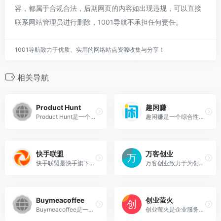
容，都属于合规合法，后期网页的内容如出现违规，可以直接
联系网站管理员进行删除，1001导航不承担任何责任。
1001导航致力于优质、实用的网络站点资源收集与分享！
相关导航
‌Product Hunt‌
趣闲赚
‌Product Hunt‌是一个面向创业者和产品爱好者的在线社区和平台，旨在帮助人们发现、讨论和推广最新的科技产品、创意项目和创业机遇。该平台在Twitter等社交媒体上有超过百万的关注者，聚集了大量海外的Early Adopters（早期采纳者）‌。
趣闲赚‌是一个综合性的任务分享平台，用户可以在这里找到各种类型的赚钱任务，包括线上调查、数据分析、内容创作、营销推广等‌，允许用户发布自己的技能或需求，其他人可以通过购买这些服务或完成这些任务来获得收入‌。
快手联盟
万客创业
快手联盟是快手旗下的短视频生态联盟，成立于2020年6月，以“ 视频即服务 ”（VaaS）为核心理念，提供广告、内容、电商“三位一体”的商业化解决方案。
万客创业致力于为创业者提供一个学习交流的平台，提供创业项目、创业信息、副业项目、副业信息、创业商机、创业指导、创业故事等为一体的创业网站。
Buymeacoffee
创业萤火
Buymeacoffee是一个为独立创作者提供小额资金支持的在线平台，成立于2018年，允许创作者通过设置会员等级、商店、佣金等功能，通过在页面上“买咖啡”的方式提供小额资金支持，以鼓励内容创作者继续创作。
创业萤火是企业服务平台，专业注册公司流程费用查询、代理记账和税务筹划，为中小企业提供优质的公司注册、代理记账报税、社保代缴,人力资源等全生命周期服务。