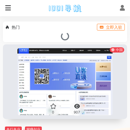
热门
立即入驻
中国
0
907
各行各业
网赚创业