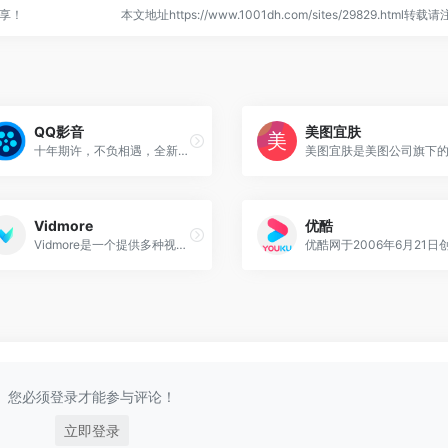
分享！
本文地址https://www.1001dh.com/sites/29829.html转载
QQ影音
美图宜肤
十年期许，不负相遇，全新QQ影音焕新而来，视觉性能双重提升，视频音乐格式统统支持，看高清资源再也不卡了，初心不改，全能绿色的播放器，五星级的视听享受
Vidmore
优酷
Vidmore是一个提供多种视频处理工具和服务的在线平台，主要面向需要视频转换、屏幕录像、DVD刻录、视频播放等功能的用户。该平台提供多种软件和在线服务，旨在帮助用户高效地处理视频文件，提升工作效率。
您必须登录才能参与评论！
立即登录