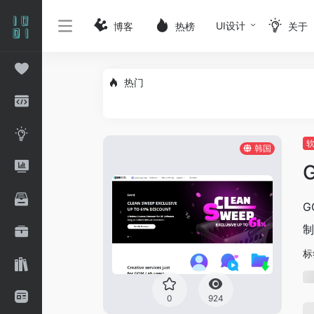
UI设计
博客
热榜
关于
热门
韩国
G
制
标
0
924