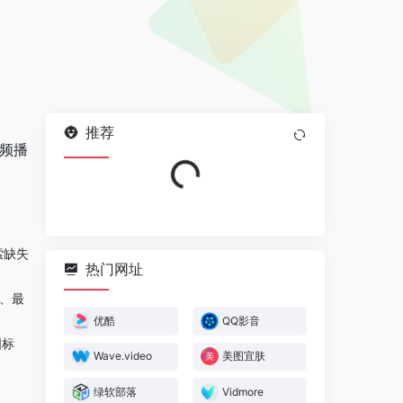
推荐
视频播
Loading...
索缺失
热门网址
）、最
优酷
QQ影音
图标
‌Wave.video‌
美图宜肤
绿软部落
Vidmore