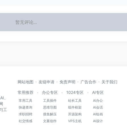
暂无评论...
网站地图
友链申请
免责声明
广告合作
关于我们
常用推荐
办公专区
1024专区
AI专区
AI、
常用工具
工具插件
站长工具
AI办公
网
快递查询
思维导图
组件框架
AI会话
习工
求职招聘
摸鱼解压
开源架构
AI绘画
社交情感
文案创作
VPS主机
AI设计