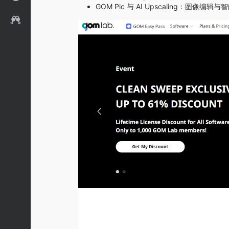
GOM Pic 与 AI Upscaling：