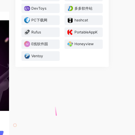
DevToys
多多软件站
PC下载网
hashcat
Rufus
PortableAppK
E线软件园
Honeyview
Ventoy