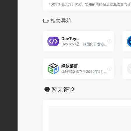
1001导航致力于优质、实用的网络站点资源收集与
相关导航
DevToys
DevToys是一款面向开发者的免费开源工具箱软件，由Etienne Baudoux Veler开发并由微软开发者团队发布，支持Windows设计语言及主题切换，可自动识别剪贴板内容并推荐对应处理工具，支持多实例运行与窗口置顶显示。
绿软部落
绿软部落成立于2020年5月1日，是一个专注于绿色软件分享的下载站，主要分享Windows 、Android、Mac系统上的绿色软件。
暂无评论