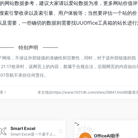
前的网站数据参考，建议大家请以爱站数据为准，更多网站价值评
速度、搜索引擎收录以及索引量、用户体验等；当然要评估一个站的价
及需要，一些确切的数据则需要找UUOffice工具箱的站长进行
特别声明
都来源于网络，不保证外部链接的准确性和完整性，同时，对于该外部链接的指
-31 21:17收录时，该网页上的内容，都属于合规合法，后期网页的内容如出
01导航不承担任何责任。
分享！
本文地址https://www.1001dh.com/sites/29641.html转载
">
Smart Excel
Smart Excel是一个基于人工智能技术的开源项目，旨在为Excel提供智能化的插件功能，使Excel工作变得更加轻松和高效。该项目通过自动化和智能化的技术，解决了手动操作Excel表格时消耗大量时间和精力的问题‌。
OfficeAI助手