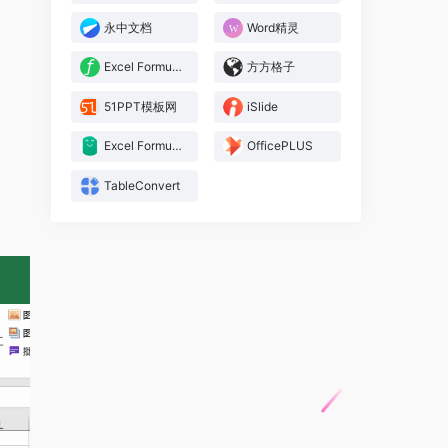
永中文档
Word精灵
Excel Formularizer
方方格子
51PPT模板网
iSlide
Excel FormulaBot
OfficePLUS
TableConvert