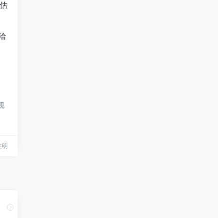
估
洽
现
请注明