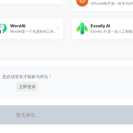
WordAI
Excelly Al
‌WordAI是一个先进的AI工具，专为Microsoft Office和WPS用户设计，旨在通过使用高级机器学习模型来提供与人类内容无法区分的高质量重写，以更快的速度生成独特、高质量的内容，其主要功能包括完全重构句子、丰富文本内容、以不同方式描述相同观点、消除拼写和语法错误、使写作更清晰简洁等‌。
Excelly AI 是一款人工
您必须登录才能参与评论！
立即登录
暂无评论...