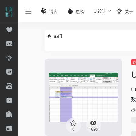
UI设计
博客
热榜
关于
热门
U
数
标
0
1096