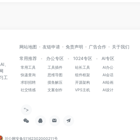
网站地图
友链申请
免责声明
广告合作
关于我们
常用推荐
办公专区
1024专区
AI专区
AI、
常用工具
工具插件
站长工具
AI办公
网
快递查询
思维导图
组件框架
AI会话
习工
求职招聘
摸鱼解压
开源架构
AI绘画
社交情感
文案创作
VPS主机
AI设计
">
川公网安备51162302000211号