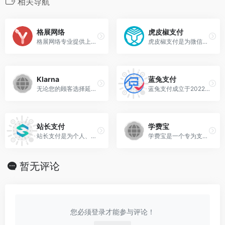
相关导航
格展网络
虎皮椒支付
格展网络专业提供上千种企业网站模板,新闻资讯模板定制,cms模板仿站,html5手机网站模版、二次开发源码免费分享下载。
虎皮椒支付是为微信个人和支付宝个人账户，提供个人收款API支付接口，不挂机，无需提现，官方清算，100%资金安全，成功率高，金额无限制，支持各种网站系统API对接。
Klarna
蓝兔支付
无论您的顾客选择延期付款还是分期付款，您都可以从Klarna这里得到全额预付。与Klarna 合作，您得到的将不只是现代的支付方式，还有流畅完整的顾客购物体验。
蓝兔支付成立于2022年5月，专注于为个人、个体户及企业提供正规、安全、稳定的官方支付接口服务，支持支付宝、微信支付等主流支付渠道。 ‌
站长支付
学费宝
站长支付是为个人、商家及企业提供一站式支付解决方案的聚合支付平台，支持微信、支付宝等主流支付方式，具有快速开户、便捷部署、资金安全等核心优势，适用于电商、教育、旅游等需要快速接入支付功能的场景，尤其适合个人站长及中小开发者。
‌学费宝‌是一个专为支付海外学费设计的跨境支付网站，隶属于SnapPay，支持微信、支付宝，银联等支付方式，其主要功能是为用户提供便捷、安全的海外学费支付服务‌。
暂无评论
您必须登录才能参与评论！