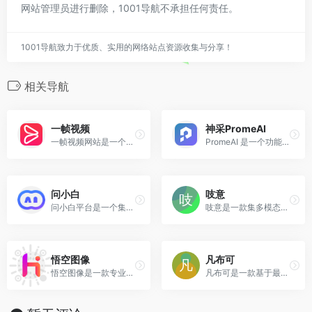
网站管理员进行删除，1001导航不承担任何责任。
1001导航致力于优质、实用的网络站点资源收集与分享！
相关导航
‌一帧视频
神采PromeAI
‌一帧视频网站是一个集学习、休闲、娱乐于一体的视频应用，不仅提供了一个视频观看和分享的平台，还融入了AI生成内容（AIGC）的技术，为用户带来全新的视频体验。
PromeAI 是一个功能强大的生成式人工智能网站，用户在这里可以将他们的草图转化为逼真的图像。凭借可定制的 AIGC 风格模型库，它是设计师、建筑师、游戏开发人员和任何具有创意愿景的人的完美工具。
问小白
吱意
问小白平台‌是一个集智能搜索、内容创作和情感陪伴于一体的AI助手，基于自研的元石大模型技术和DeepSeek-R1满血版，旨在为用户提供高效、准确的信息获取和智能交互体验‌。
吱意是一款集多模态翻译和 AIGC （人工智能生成内容）智能创作于一体的工具，能够满足用户在文本、图片、视频等多种场景下的翻译和创作需求。
悟空图像
凡布可
悟空图像是一款专业的图像处理软件，支持十亿像素图片处理，拥有强大的图片处理功能矩阵同时兼容PSD格式。可在Windows、macOS、Linux、麒麟、统信、方德等多系统完美运行，致力打造拥有完整自主知识产权的中国版Photoshop。
凡布可是一款基于最新AI技术的一键创作儿童图文有声绘本工具，旨在为儿童提供互动式的学习体验，凡布可不仅是一个富有创意和教育意义的工具，还增强了亲子互动和孩子的参与感，适合家庭和教育机构使用。