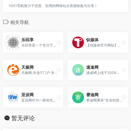
1001导航致力于优质、实用的网络站点资源收集与分享！
相关导航
乐回享
钛媒体
乐回享是一个专注于互联网精品资源分享的平台，坚持优化和分享实用软件，第一时间分享最新操作系统、电影、音乐、电子书和网络福利羊毛等，提供包括操作系统、电影、音乐、电子书和网络福利等内容，方便用户之间的交流和分享。
【钛媒体官方网站】钛媒体致力于成为优秀的财经科技信息服务平台，形成了“新媒体、全球技术专家网络、科技IP与创意产品服务、科技股数据服务”四大业务板块和“钛媒体国际”业务布局，现已成为具有影响力的财经信息服务商和新媒体标杆之一。
天极网
速途网
天极网,专业IT门户,专注IT产品采购及应用指南,每天为广大用户提供电脑硬件,软件,数码,商情,手机,笔记本,游戏,互联网,数字家庭,教育,下载等内容,解决网友工作学习中的技术疑难,指导数字科技消费,领引时尚生活潮流.
速途网上线于2009年，是TMT行...
亚设网
赛迪网
亚设网作为一家依托于新媒体而生的TMT资讯平台，我们愿携手每一位用户，共同建设起在TMT领域视角独特、客观分析的价值观。
赛迪网秉承“专业创造价值”的理念，赛迪网致力于企业级信息的传播服务，更通过微博、微信等新媒体手段，在云计算、大数据、移动化时代，帮助客户将精准讯息传递给价值人群。
暂无评论