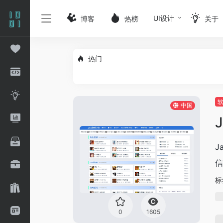
UI设计
博客
热榜
关于
热门
中国
J
信
标
0
1605