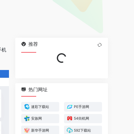
推荐
手机
Loading...
热门网址
速彩下载站
PE手游网
安族网
54街机网
新华手游网
592下载站