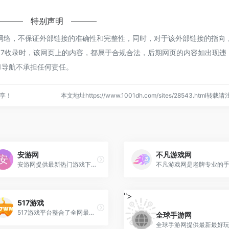
特别声明
源于网络，不保证外部链接的准确性和完整性，同时，对于该外部链接的指向
2 21:17收录时，该网页上的内容，都属于合规合法，后期网页的内容如出现违
1导航不承担任何责任。
分享！
本文地址https://www.1001dh.com/sites/28543.html转载
安游网
不凡游戏网
安游网提供最新热门游戏下载，拥有各类APP及软件下载，最新的游戏攻略资讯等，安游网让您轻松玩游戏！
">
517游戏
517游戏平台整合了全网最全面的变态版手游app，以及各种最新、最热门、好玩的各类变态版手游私服，内购破解版手游，无限元宝公益服手游等诸多破解版手游等你来下载体验!
全球手游网