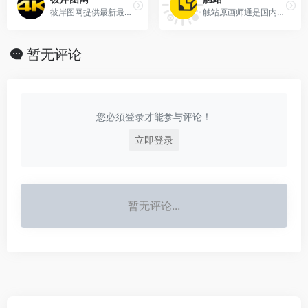
彼岸图网提供最新最全4K壁纸,4K高清壁纸,4K手机壁纸,4K,5K,6K,7K,8K壁纸,高清图片素材,包含4K游戏、动漫、美女、风景、影视、汽车、动物、人物、美食、背景、平板等精选高清4K壁纸大全
触站原画师通是国内外P站(Pixiv)画师作品分享、投稿发布及学习交流网站,海量P站(Pixiv)画师作品一手掌握，触站涵盖游戏原画、日系插画、二次元漫画、手绘、动漫、CG绘画等各类画师作品,找画师就上触站!
暂无评论
您必须登录才能参与评论！
立即登录
暂无评论...