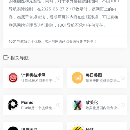
的准确性和完整性，同时，对于该外部链接的指向，不由1001
导航实际控制，在2025-06-27 21:17收录时，该网页上的内
容，都属于合规合法，后期网页的内容如出现违规，可以直接
联系网站管理员进行删除，1001导航不承担任何责任。
1001导航致力于优质、实用的网络站点资源收集与分享！
相关导航
计算机技术网
每日美图
计算机技术网专注于IT编程技术与windows软件系统,智能设备软硬学习;提供web优化维护、python、seo优化、cshap、js、jquery、html、css、mysql、数据库维护、手游/网游脚本、手机技术等相关免费互联网文图技术教程大全集，是国内IT从业人员免费共享学习交流类大全集网站。
每日美图提供最新最全电脑壁纸，手机壁纸，4K高清壁纸，4k桌面壁纸，包含风景、美女、游戏、动漫、影视、汽车、动物、植物、背景、文字等精选高清壁纸免费下载。
Pixnio
致美化
‌Pixnio是一个提供免费摄影照片下载的图库网站，同时也是一个小型的摄影分享社区。Pixnio鼓励摄影师把他们的作品上传，分享给需要的人下载。
致美化是国内最专业的视觉美化研究平台，聚集了超过50万的活跃用户，你可以在此个性化你的设备，探索及下载丰富多彩的电脑主题、壁纸、图标、皮肤等酷炫的美化素材及教程。
彼岸图网
触站