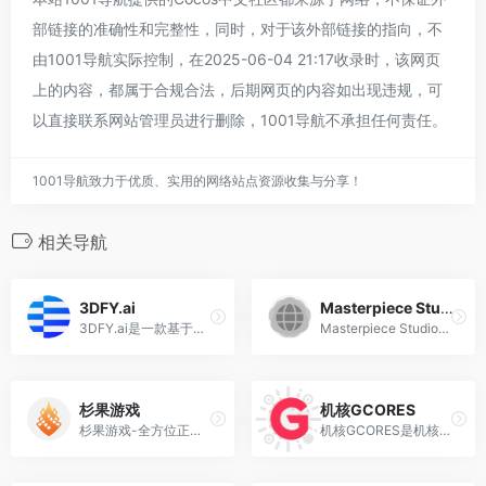
部链接的准确性和完整性，同时，对于该外部链接的指向，不
由1001导航实际控制，在2025-06-04 21:17收录时，该网页
上的内容，都属于合规合法，后期网页的内容如出现违规，可
以直接联系网站管理员进行删除，1001导航不承担任何责任。
1001导航致力于优质、实用的网络站点资源收集与分享！
相关导航
‌3DFY.ai
Masterpiece Studio‌
‌3DFY.ai是一款基于人工智能的3D模型生成工具，用户可以通过自然语言文本创建高质量的3D模型。‌ 该平台支持细致化的文本描述，用户可以根据需要选择不同的种子数量，数量越多生成模型的质量越好。目前，3DFY.ai处于开放测试阶段，并提供免费试用‌。
‌Masterpiece Studio‌是一款专为独立创作者设计的3D创意套件，利用生成式人工智能技术，实现了轻松生成、编辑和发布3D作品的功能。它适用于各种3D创作需求，包括建模、贴图、动画等，并且支持交互式编辑和导出到多种平台展示‌。
杉果游戏
机核GCORES
杉果游戏-全方位正版游戏服务平台，提供正版低价游戏激活码，游戏预售、游戏促销折扣、免费游戏、游戏周边等游戏激活及周边购买服务，还有好玩的游戏推荐、游戏评测、游戏新闻资讯、游戏攻略、玩家交流等应有尽有，是正版玩家的专业信赖平台
机核GCORES是机核团队推出的次世代游戏文化社区，专注于游戏评测、开发纪实及文化探索，通过视频、访谈、体验等形式深度剖析游戏叙事与美术设计，结合科学、历史、二次元等跨领域内容，挖掘游戏背后的文化价值。