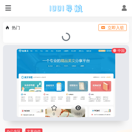
热门
立即入驻
中国
0
1881
办公专区
文案创作