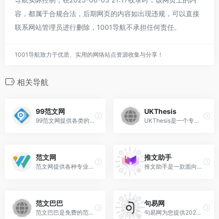
容，都属于合规合法，后期网页的内容如出现违规，可以直接
联系网站管理员进行删除，1001导航不承担任何责任。
1001导航致力于优质、实用的网络站点资源收集与分享！
相关导航
99范文网
UKThesis‌
99范文网提供各类的计划，包括有工作计划，学习计划，教学计划，个人计划，计划书等等实用范文供大家参考。
UKThesis‌是一个专注于提供英国学术写作服务的平台，主要服务于留学生和学术研究人员。该平台提供包括论文写作、论文辅导、论文润色等服务，旨在帮助学生顺利完成学业并提升学术水平。
范文网
推文助手
范文网提供各种专业的范文写作模板参考，主要有工作总结，演讲稿，求职信，合同范本，工作计划，报告等实用文，帮助您更高效完成各种文书的写作！
‌推文助手‌是一款面向小说推文和视频领域创作者的服务工具，致力于帮助创作者更高效、方便地产出作品，并获取最大化的作品收益。
范文巴巴
句易网
范文巴巴是免费的范文资源共享平台，范文巴巴提供优秀的学习、生活、工作类常用范文模板，包括学习心得、周总结、月度总结、工作总结范文、合同协议模板、心得体会范文等，找免费工作总结就上范文巴巴！
句易网为您提供2024年最新广告法淘宝抖音违禁词在线过滤工具，欢迎使用，工具适用于各类行业自媒体短视频文案新闻稿检查，词库包含各类禁语极限用语，不断完善中...