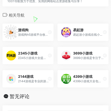
1001导航致力于优质、实用的网络站点资源收集与分享！
相关导航
游戏狗
易起游
游戏狗h5游戏平台收录了海量不用下载的在线玩h5游戏、免费h5小游戏在线玩,h5游戏排行榜等资讯,更多好玩h5游戏尽在游戏狗h5游戏平台。
易起游小游戏在线小游戏中心，精品网页游戏每日实时更新，连连看，消消乐，切水果，植物大战僵尸，冰火人，双人小游戏，单人小游戏，H5在线小游戏，休闲小游戏大全。休闲游戏，益智小游戏，策略游戏，角色扮演，棋牌，模拟经营，动作游戏，竞技游戏等各种免费游戏、最新小游戏在线玩。
2345小游戏
3699小游戏
2345小游戏大全提供各种绿色、安全、健康的小游戏,包含儿童喜欢的做蛋糕小游戏,做饭小游戏,女生喜欢的化妆小游戏,mm小游戏,手机游戏,连连看小游戏,双人小游戏,美女小游戏,在线小游戏,单人/双人小游戏,闯关小游戏等各种好玩的在线小游戏。
3699小游戏是专注于休闲小游戏的网站，主要面向年轻用户群体，提供各类单人小游戏、双人小游戏及连连看等经典游戏，以“时尚、娱乐、休闲”为定位，聚集了大量精品小游戏资源，适合快节奏生活人群的碎片化娱乐需求。
2144游戏
4399小游戏
2144游戏是专业的游戏平台，免费为你提供各种精品小游戏，好玩的网页游戏，手机游戏，同时还提供精品游戏专题，游戏攻略，人气论坛等，玩小游戏，网页游戏，手机游戏就上2144游戏网。
4399小游戏大全包含连连看 ,连连看小游戏大全,双人小游戏大全,H5在线小游戏,4399洛克王国,4399赛尔号,4399奥拉星,4399奥比岛,4399弹弹堂,4399单人小游戏,奥比岛小游戏,造梦西游online,造梦无双等最新小游戏。
暂无评论