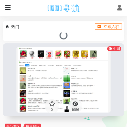
热门
立即入驻
中国
0
1956
办公专区
摸鱼解压