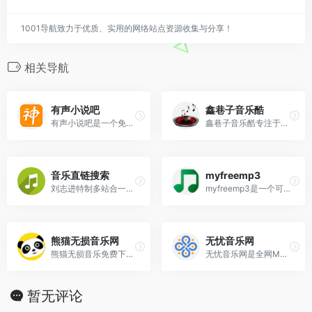
1001导航致力于优质、实用的网络站点资源收集与分享！
相关导航
有声小说吧
鑫巷子音乐酷
有声小说吧是一个免费提供MP3有声小说打包下载、有声小说在线收听、百家讲坛全集、评书下载、儿歌大全、郭德纲相声等资源的有声小说网站，是最专业的免费打包下载和在线收听平台。
鑫巷子音乐酷专注于无损音乐分享下载，免费为音乐爱好者提供下载WAV音乐，MP3音乐，FLAC音乐，无损音乐，车载音乐，高清无水印mv，车载MP4音乐，AVI超清MV视频，汽车avi影音下载。
音乐直链搜索
myfreemp3
刘志进特制多站合一音乐搜索...
myfreemp3是一个可以让我们大家免费在线听想听的音乐网站，支持手机端电脑端直接在线搜索歌曲进行播放，并且支持音乐下载到本地播放。
熊猫无损音乐网
无忧音乐网
熊猫无损音乐免费下载网站[www.xmwav.com],一个免费分享无损音乐WAV|MP3格式的网站,为广大音乐爱好者提供音乐交流及资源分享平台。每首无损音乐都是精心挑选，最全免费的无损音乐下载网站。
无忧音乐网是全网MP3歌曲免费下载，千万曲库免费下载网站，收录了网上最新歌曲和流行音乐，网络歌曲，好听的歌，非主流音乐，经典老歌，搞笑歌曲，儿童歌曲，英文歌曲等，是您寻找好听的歌首选网站。
暂无评论