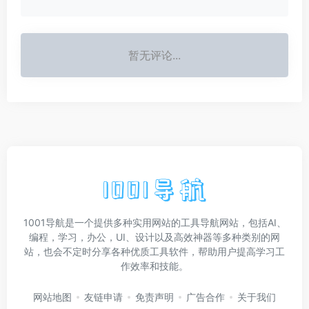
暂无评论...
1001导航是一个提供多种实用网站的工具导航网站，包括AI、
编程，学习，办公，UI、设计以及高效神器等多种类别的网
站，也会不定时分享各种优质工具软件，帮助用户提高学习工
作效率和技能。
网站地图
友链申请
免责声明
广告合作
关于我们