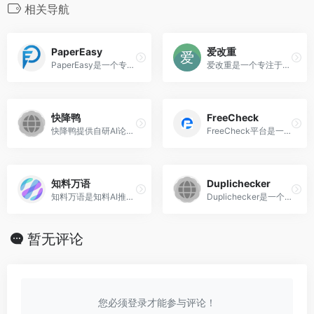
相关导航
PaperEasy
爱改重
‌PaperEasy‌是一个专注于论文降重和修改服务的在线平台，成立于2017年，主要服务包括本科毕业论文、期刊职称论文、硕士研究生论文等各类论文的降重和修改，旨在帮助用户降低论文的重复率，确保论文通过学校的查重系统‌。
爱改重是一个专注于论文查重降重的网站，成立于2017年5月26日，主要提供关于论文查重降重、论文如何降重、论文降重技巧、本科论文降重、WPS论文降重、论文自动降重、论文免费降重和论文机器降重等服务‌。
快降鸭
FreeCheck
快降鸭提供自研AI论文降重系统，保障句子通顺度的同时快速降低论文查重率，为大家的毕业论文提供安全保障
‌FreeCheck平台‌是一个专注于论文查重和降重的在线平台，提供多种功能和优惠活动，特别适合学生和研究者在使用论文查重和修改过程中使用。
知料万语
Duplichecker‌
‌知料万语‌是知料AI推出的一款基于大模型的长文内容写作平台，旨在帮助用户一键生成高质量的长篇文章，高效，省时，省力，5分钟3万字，专业提供AI论文写作，AI论文助手等相关信息，AI一键生成，让天下没有难写的论文！
‌Duplichecker‌是一个在线的免费文章抄袭检测工具网站，主要功能是帮助用户检查文本或文件中是否存在重复或抄袭的内容。该平台提供多种功能，包括剽窃检测、文本重写、语法检查等，旨在提高用户的写作质量和避免重复内容‌。
暂无评论
您必须登录才能参与评论！