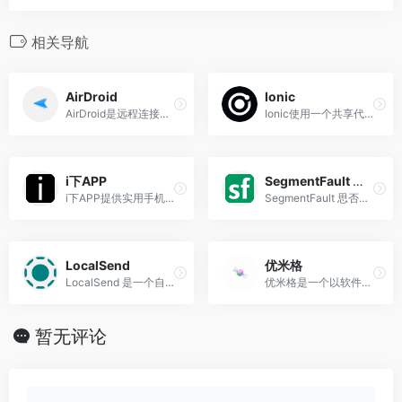
相关导航
AirDroid‌
Ionic
AirDroid是远程连接控制软件，可随时连接管理移动设备，实现电脑完全控制手机/移动设备，通过远程控制、文件传输与管理、投屏等功能，为移动设备的管理提供服务，满足您远程控制和远程管理上的需求。
Ionic使用一个共享代码库和开放网络标准构建、保护和交付出色的跨平台移动、网络和桌面应用。唯一完全由开源提供支持的企业级应用平台。
i下APP
SegmentFault 思否
i下APP提供实用手机应用APP下载，电脑软件应用分享，免费实用软件应用下载地址分享，分享安卓软件、苹果软件、Windows软件。
SegmentFault 思否是中国专业...
LocalSend
优米格
LocalSend 是一个自由、开源的应用程序，允许你在本地网络上安全地与附近设备共享文件和消息，无需互联网连接。
优米格是一个以软件资源介绍与分享为主的网站，主要发布Windows、Mac、IOS、安卓平台的各种应用软件、工具、破解资源以及相关介绍文章，如截图录屏工具、图像编辑软件、办公套件、手机 App 破解版版本等。
暂无评论