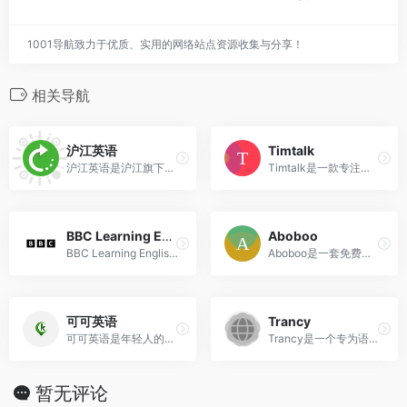
1001导航致力于优质、实用的网络站点资源收集与分享！
相关导航
沪江英语
Timtalk
沪江英语是沪江旗下英语学习资讯网站，是国内最具有亲和力的英语学习网站之一，专注于打造人气的英语学习交流互动网站，为全国数千万英语学习者提供专业服务。
Timtalk是一款专注于英语口语学习的AI辅助工具，提供多平台支持（网页、App、微信端），通过智能对话和场景模拟帮助用户提升英语表达能力。
BBC Learning English
Aboboo
‌BBC Learning English‌是英国广播公司（BBC）旗下的一个教育平台，旨在为全球学习者提供高质量的英语学习资源。
Aboboo是一套免费、纯净且功能强大的外语学习工具，专注于提升听力、口语及综合语言能力，结合开放性资源和精准训练，支持多语种学习，如英语、日语、法语等和多种学习场景，如考试备考、日常训练。
可可英语
Trancy
可可英语是年轻人的英语学习网站，主要频道有背单词，外刊精读，名著精读，VOA英语，VOA，bbc，英语听力，英语口语，四六级等英语考试，同时提供音频和讲义下载。
‌Trancy是一个专为语言学习者设计的全能工具，支持多种语言的学习，包括英语、法语、西班牙语、德语、葡萄牙语、印度语、韩语、日语和中文等‌‌。
暂无评论