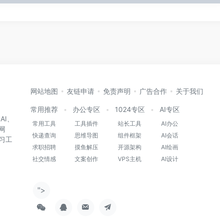
网站地图
友链申请
免责声明
广告合作
关于我们
常用推荐
办公专区
1024专区
AI专区
AI、
常用工具
工具插件
站长工具
AI办公
网
快递查询
思维导图
组件框架
AI会话
习工
求职招聘
摸鱼解压
开源架构
AI绘画
社交情感
文案创作
VPS主机
AI设计
">