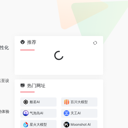
Loading...
推荐
个性化
甚至设
热门网址
般若AI
百川大模型
体验‌
气泡岛AI
天工AI
星火大模型
Moonshot AI