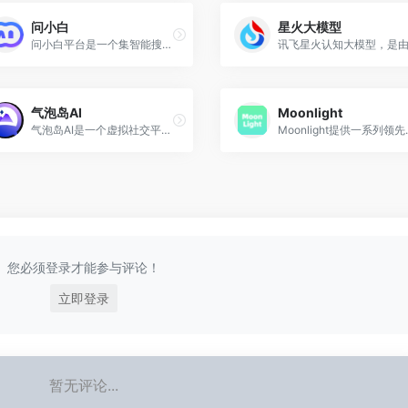
问小白
星火大模型
问小白平台‌是一个集智能搜索、内容创作和情感陪伴于一体的AI助手，基于自研的元石大模型技术和DeepSeek-R1满血版，旨在为用户提供高效、准确的信息获取和智能交互体验‌。
气泡岛AI
Moonlight
气泡岛AI是一个虚拟社交平台，它允许用户与AI角色进行互动和对话。
Moonlight提供一系列领先的人工智能技术和工具，涵盖了大模型、LLM、AI、AIGC、深
您必须登录才能参与评论！
立即登录
暂无评论...