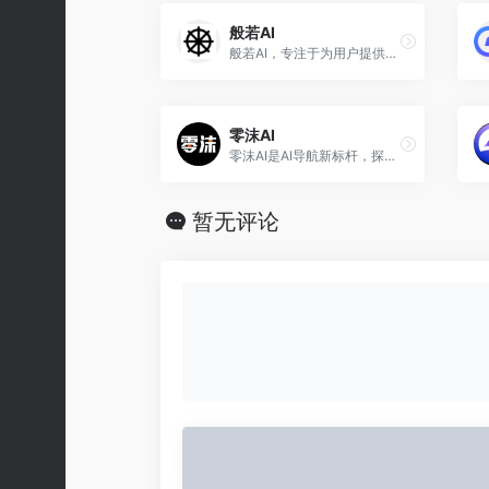
般若AI
般若AI，专注于为用户提供健康合法的AI聊天机器人及AI绘画服务，可免费使用
零沫AI
零沫AI是AI导航新标杆，探索全球实用AI工具，AI，AI工具导航，ai工具大全，AI工具箱，AI工具，AI导航，ChatGPT，AI搜索，AI写作，AI绘画，AI作曲，AI视频，AI剪辑，AI动画，AI3D，AI聊天机器人，AI生命科学，AI游戏，文转音，音转文，文生图，文生视，生成式AI，人工智能生成内容
暂无评论