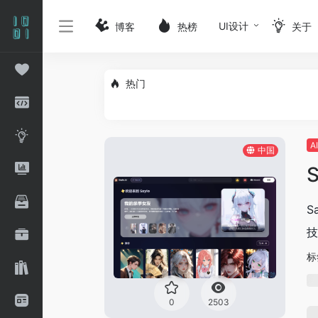
UI设计
博客
热榜
关于
热门
A
中国
S
‌
技
标
0
2503