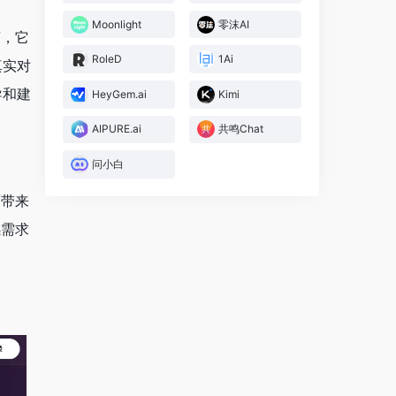
Moonlight
零沫AI
言，它
RoleD
1Ai
真实对
导和建
HeyGem.ai
Kimi
AIPURE.ai
共鸣Chat
问小白
面带来
感需求