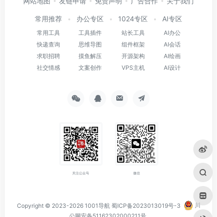
网站地图
友链申请
免责声明
广告合作
关于我们
常用推荐
办公专区
1024专区
AI专区
常用工具
工具插件
站长工具
AI办公
快递查询
思维导图
组件框架
AI会话
求职招聘
摸鱼解压
开源架构
AI绘画
社交情感
文案创作
VPS主机
AI设计
关注公众号
微信
Copyright © 2023-2026
1001导航
蜀ICP备2023013019号-3
川
公网安备51162302000211号