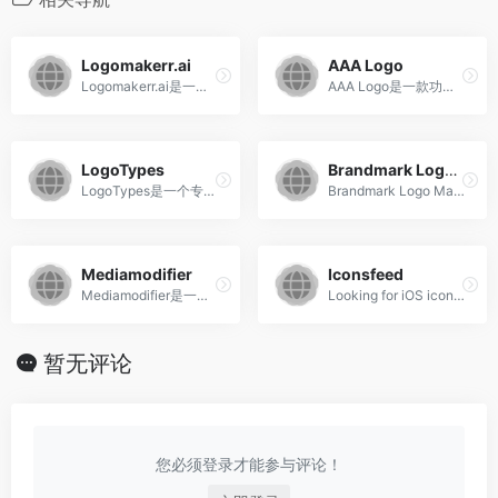
‌Logomakerr.ai‌
‌AAA Logo
‌Logomakerr.ai‌是一个利用AI技术生成‌Logo的设计平台。该平台提供个性化、定制化的徽标设计服务，操作简便，能够满足全方位的品牌建设需求‌。
‌AAA Logo是一款功能强大的Logo设计软件，提供60余种模板和2000多种矢量素材，用户可以轻松放大缩小素材，并自定义设计。该软件操作界面友好，适合没有设计经验的用户使用，能够帮助用户快速制作出专业水准的Logo图片‌。
LogoTypes
Brandmark Logo Maker
LogoTypes是一个专注于介绍和展示Logo设计分享平台，旨在为设计师和品牌爱好者提供丰富的资源和灵感。该网站通过详细分类和全面的内容，帮助用户了解不同行业、国家和设计师的最新品牌Logo设计‌。
Brandmark Logo Maker是一个强大的在线Logo设计工具，利用AI技术简化了设计流程，使得即使没有设计背景的用户也能轻松创建专业的Logo。该工具提供了丰富的功能和用户友好的界面，用户可以通过简单的步骤生成满意的Logo设计。
Mediamodifier‌
Iconsfeed
‌Mediamodifier‌是一个在线的logo设计网站，提供丰富的免费素材资源和多种设计工具，适合用户自行设计或使用模板进行logo创作。该网站拥有详细的素材分类，用户可以直接使用模板或自行设计logo样式，但需要注册登录后才能设计保存，普通用户保存的logo会有水印‌。
Looking for iOS icon inspiration? We bring the iOS icons gallery to you.
暂无评论
您必须登录才能参与评论！