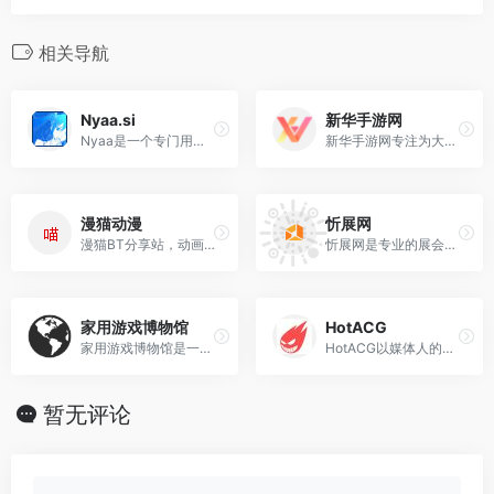
相关导航
Nyaa.si
新华手游网
Nyaa是一个专门用于下载动漫种子的平台。‌除了动漫之外，‌用户还可能在该网站上找到一些音乐和软件资源。‌
新华手游网专注为大家提供最新手机游戏及APP应用，是您不可错过的资源平台，这里拥有当下最热门的手游与最实用的APP软件应用，包含的类型丰富多样，在这里还能找到各种攻略、教程、最新资讯，是你不可或缺的资源及攻略一应俱全的平台。
漫猫动漫
忻展网
漫猫BT分享站，动画～漫画～游戏～动漫音乐～片源（RAW）等资源BT下载～欢迎各大字幕组及个人发布入住
忻展网是专业的展会信息服务平台，提供全球展会搜索查询、展位预定、参观登记、展会资讯等服务，帮助企业更高效、更专业地选择适合自己的展会。我们致力于成为您信赖的展会服务伙伴。
家用游戏博物馆
HotACG
家用游戏博物馆是一个专注于中文家用游戏历史的专题网站，主要收录中国大陆及台湾地区开发的复古游戏硬件及软件资源，详细介绍了多款已停产的国产游戏机
HotACG以媒体人的态度聚合国内外动漫游戏热点新闻事件，并进行记录及追踪，使你能够更快、更方便的了解热点新闻的发展过程。
暂无评论