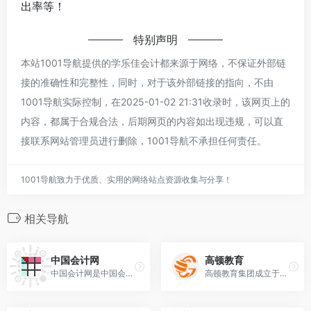
出率等！
特别声明
本站1001导航提供的学乐佳会计都来源于网络，不保证外部链
接的准确性和完整性，同时，对于该外部链接的指向，不由
1001导航实际控制，在2025-01-02 21:31收录时，该网页上的
内容，都属于合规合法，后期网页的内容如出现违规，可以直
接联系网站管理员进行删除，1001导航不承担任何责任。
1001导航致力于优质、实用的网络站点资源收集与分享！
相关导航
中国会计网
高顿教育
中国会计网是中国会计行业门户网站，为网民提供会计行业资讯、会计资格考试政策。包括初、中、高级会计师、注册会计师、税务师等资格证书考试报名政策，提供会计论坛交流、会计实务、继续教育、信息采集、财税法规等信息。
高顿教育集团成立于2006年，致力于打造完整的“终身财经教育”生态体系，为企业及个人提供专业、系统、便捷的财经知识产品与服务，帮助万千企业系统提升财务运作水平，更为百万学员提供学习深造、求职、创业、职业晋升、人脉拓展的机会和舞台。