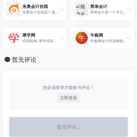
东奥会计在线
简单会计
东奥会计在线是汇集业内培训精英的远程教育平台，专注打造初级会计职称，中级会计职称，高级会计师，注册会计师，税务师，会计继续教育等全方位考试培训，以卓越的会计辅导教材和强大的教师团队为考生提供专业的服务！
简单会计是一个专注于初级会计考试的网站，提供简单易懂的学习资料和方法，帮助您快速掌握初级会计知识，助力轻松通过考试，成为合格的初级会计师。让初级会计学习变得简简单单，从容应对考试挑战。
厚学网
牛账网
培训机构-厚学培训网(www.houxue.com)是专业的教育培训门户网站，培训网汇集了众多成都培训机构/学校，为学员提供英语培训、雅思培训、日语培训、设计培训、会计培训、厨师培训、软件开发培训等众多培训课程介绍、价格费用和机构咨询
牛账网会计培训网校专注于线上会计培训，财务会计培训，会计实操培训，以及初级/中级会计职称考试培训班。
暂无评论
您必须登录才能参与评论！
立即登录
暂无评论...