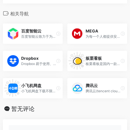
相关导航
百度智能云
MEGA
百度智能云致力于为企业和开发者提供全球领先的人工智能、大数据和云计算服务，加速产业智能化转型升级
为每一个人都提供安全且私密的云端存储空间。可以存储和共享文件，聊天，会议，备份，同步以及更多。
Dropbox
板栗看板
Dropbox 易于使用、可靠、保密和安全，自然会成为存储和共享最重要文件的首选。
板栗看板是国内一款在线的拥有看板模式的事项整理工具，整合了协同办公软件,OA办公系统,移动办公,办公自动化,项目管理,任务管理,OKR,网盘,在线沟通,日历,简报,审批,企业管理,目标管理,团队协作,甘特图,流程自定义,统计报表,时间管理,计划管理等，并提供免费下载注册登录。用板栗看板搭建并管理。并提供免费下载注册登录。(banlikanban.com)
小飞机网盘
腾讯云
小飞机网盘下载不限速，分享支持分享文件免登陆/注册下载，分享一次性链接，复制URL离线转存文件，内置资源广场可搜索发现海量网盘资源
腾讯云(tencent cloud)为数百万的企业和开发者提供安全稳定的云计算服务，涵盖云服务器、云数据库、云存储、视频与CDN、域名注册等全方位云服务和各行业解决方案。
暂无评论