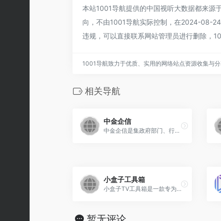
本站1001导航提供的中国视听大数据都来
向，不由1001导航实际控制，在2024-08
违规，可以直接联系网站管理员进行删除，10
1001导航致力于优质、实用的网络站点资源收集与
相关导航
中金企信
中金企信是集政府部门、行业协会、外部资源、市场咨询、调查公司、自建数据库等多位一体的数据支持平台已成为中国国内领先辐射全球的多元化信息服务提供商，为各领域客户提供行业研究、市场地位&amp;市场占有率认证、项目咨询、专项调研、数据分析、项目可行性报告、产业规划、投资战略咨询、竞争对手调查、市场评估报告等权威咨询服务。
小盒子工具箱
小盒子TV工具箱是一款专为TVbox、影视仓、IPTV等接口提供解析编辑的免费工具箱！
暂无评论