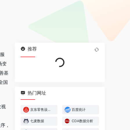
推荐
Loading...
析服
场变
完善基
全国
热门网址
收视
京东零售设计服务平台
百度统计
，
七麦数据
CDA数据分析
秩序，