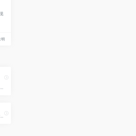
现
请注明
流媒体网是智能视听行业深度垂直媒体平台，专注于IPTV、OTT、DVB、5G、长/短视频等流媒体技术应用领域，见证了国内电视新媒体的成长，并正记录、连接、洞见、引领着中国智能视听产业的发展！
图拓数据提供大数据分析与可视化解决方案，赋能企业数据驱动营销能力，助力高效决策，覆盖多行业场景，满足个性化及复杂分析需求