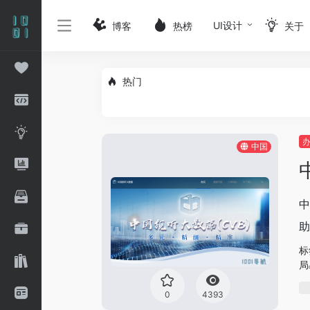
UI设计
博客
热榜
关于
热门
中国
‌
助
标
局
0
4393