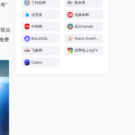
丁科技网
图表秀
布”
运营派
流媒体网
中研网
花火hanabi
“双治
BlazeSQL
Stack Overflow
、免费
飞象网
四季线上4gTV
Cubox