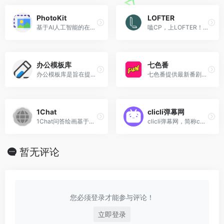
PhotoKit
LOFTER
基于AI人工智能的在线图片编辑器，方便易用。您可以通过编辑器一键抠图、改图、修图、美图等。 当前总共处理了 41492189 张图片。PhotoKit是一款免费的在线图片编辑器，方便易用。一键轻松抠图、改图、修图和美图应用。包含图片裁剪、调整大小、旋转等基本编辑。开始免费编辑您的图片。
嗑CP，上LOFTER！1.5亿年轻人喜爱的兴趣内容社区 ，覆盖“原神”、“第五人格”、“时代少年团”、“排球少年”等8000万个兴趣点，最内最大Z世代作者聚集地 。
办公模板库
七色番
办公模板库是旨在提供全网精品办公word、excel模板下载、PPT模板下载，PPT课件下载等相关素材下载的精品网站。网站所有模板都是小编精心筛选发布，供大家下载学习、研究、交流。办公模板库需要注册登录后，所有精品办公模板、背景图片素材资源VIP完全免费下载。
七色番提供最新番剧TV、剧场版在线高速播放，每日及时更新。是动漫迷的不二选择！
1Chat
clicli弹幕网
1Chat问答绘画基于深度学习和自然语言处理技术的 AI 机器人，旨在将各种 AI 模型和工具集成到一个平台,为用户提供高效、精准、个性化的智能服务，包括 GPT-4、Claude 3 等热门选项和其他尖端 AI 技术。
clicli弹幕网，简称c站或clicli,主打游戏原创和推番~
暂无评论
您必须登录才能参与评论！
立即登录